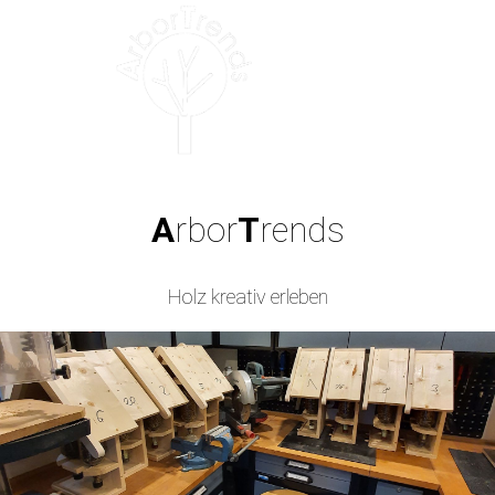
A
rbor
T
rends
Holz kreativ erleben