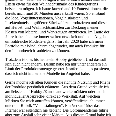
Eltern etwas für den Weihnachtsmarkt des Kindergartens
beisteuern mögen. Ich baute kurzerhand 10 Futterstationen, die
bereits nach rund 30 Minuten ausverkauft waren. So entstand
die Idee, Vogelfutterstationen, Vogelnistkästen und
Insektenhotels in größerer Stückzahl zu produzieren und diese
auf Herbst- und Weihnachtsmärkten zur Deckung meiner
Kosten von Material und Werkzeugen anzubieten. Im Laufe der
Jahre habe ich diese immer weiterentwickelt und mein Angebot
um zahlreiche Modelle ergänzt. Im Jahr 2020 habe ich mein
Portfolio mit Windlichtern abgerundet, um auch Produkte für
den Indoorbereich anbieten zu können.
Trotzdem ist dies bis heute ein Hobby geblieben. Und das soll
sich auch nicht ändern. Darum habe ich mir unter anderem ein
Limit der Produktionsmenge gesetzt. Insofern kann es passieren,
dass ich nicht immer alle Modelle im Angebot habe.
Gerne möchte ich allen Kunden die richtige Nutzung und Pflege
der Produkte persönlich erläutern. Aus dem Grund verkaufe ich
am liebsten auf Hobby-/Kunsthandwerkermärkten oder -nach
individueller Absprache- direkt ab Werkstatt. Auf welchen
Märkten Sie mich antreffen können, veröffentliche ich immer
unter der Rubrik "Veranstaltungen". Ein Verkauf über das
Internet war eigentlich nie geplant. Die Coronapandemie führte
aber zum Ausfall sehr vieler Märkte. Aus diesem Grund habe ich