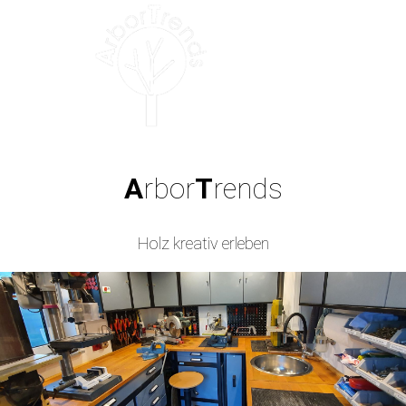
A
rbor
T
rends
Holz kreativ erleben