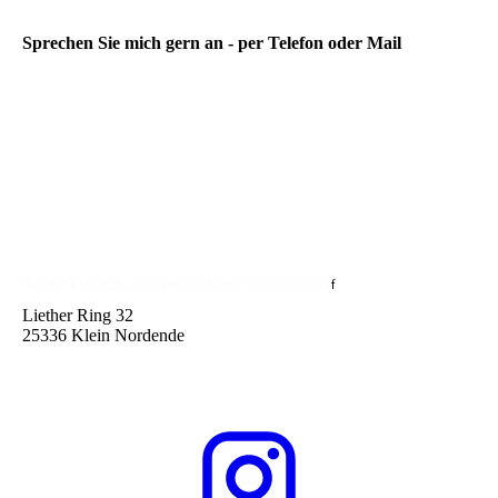
Sprechen Sie mich gern an - per Telefon oder Mail
rbor
rends
A
T
-
Privatmanufaktur
Heiko Hamdor
f
Liether Ring 32
25336 Klein Nordende