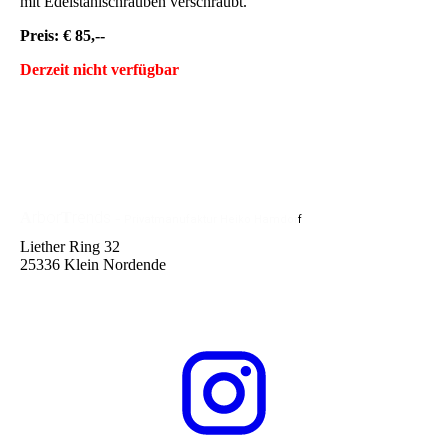
mit Edelstahlschrauben verschraubt.
Preis: € 85,--
Derzeit nicht verfügbar
rbor
rends
A
T
-
Privatmanufaktur
Heiko Hamdor
f
Liether Ring 32
25336 Klein Nordende