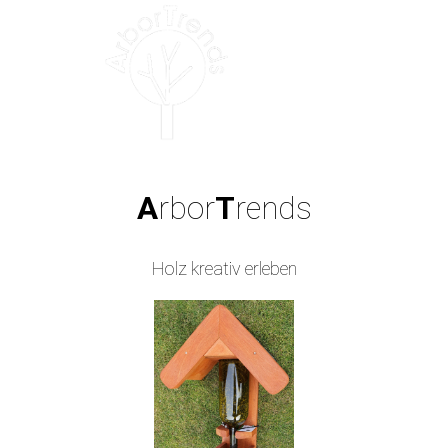
A
rbor
T
rends
Holz kreativ erleben