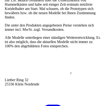
mir z.B. aktuell Gedanken über die Umsetzbarkeit von
Hummelkästen und habe seit einiger Zeit erstmals netzfreie
Knödelhalter am Start. Mal schauen, ob die Prototypen sich
bewähren bzw. ob die neuen Modelle bei Ihnen Zustimmung
finden.
Die unter den Produkten angegebenen Preise verstehen sich
immer incl. MwSt. zzgl. Versandkosten.
Alle Modelle unterliegen einer ständigen Weiterentwicklung. Es
ist also möglich, dass die aktuellen Modelle nicht immer zu
100% den abgebildeten Fotos entsprechen.
rbor
rends
A
T
-
Privatmanufaktur
Heiko Hamdor
f
Liether Ring 32
25336 Klein Nordende