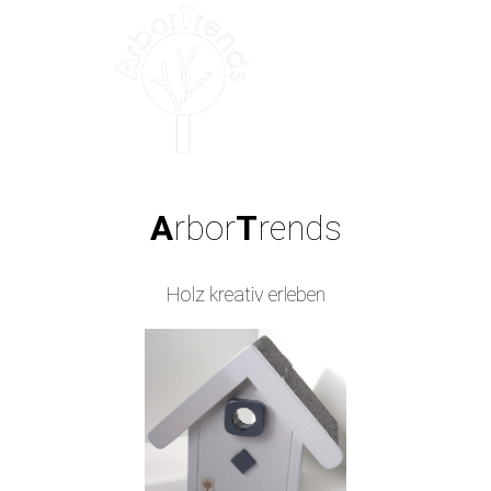
A
rbor
T
rends
Holz kreativ erleben