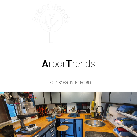
A
rbor
T
rends
Holz kreativ erleben